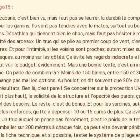
go15 :
cabane, c'est bien vu, mais faut pas se leurrer, la durabilité com
ur les gamins. Ils sont pas tendres avec le matos, surtout au bord
s Décathlon qui tiennent bien le choc, mais faut pas hésiter à r
lité des arceaux. Un truc qui se plie au premier coup de vent, c'es
res. Et pour l'intimité, si les voisins sont proches, autant miser
aques, au moins sur les côtés. Ça évite les regards indiscrets et
ut voir le budget, évidemment. Mais une bonne tente, c'est un i
e. On parle de combien là ? Moins de 150 balles, entre 150 et 3
ange pas mal les options. Au boulot, on dit souvent que 20% de
ésultats. Ben là, c'est pareil. Se concentrer sur la protection
 plus haut), la solidité de la structure et l'opacité des parois, 
el des besoins. Le reste, c'est du bonus. Et pour les sardines, au
es renforcés, quitte à dépenser 10 ou 15 euros de plus. Ça évi
. Un truc auquel on pense pas forcément, c'est le poids de la ten
rimballer sur 200 mètres à chaque fois, ça peut vite devenir pénib
 la fiche technique, et si possible, tester le système de pliage e