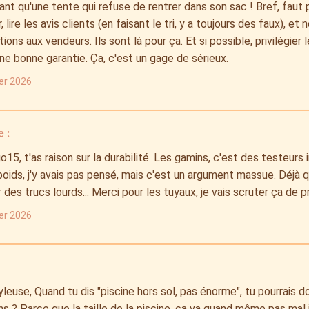
ant qu'une tente qui refuse de rentrer dans son sac ! Bref, faut p
 lire les avis clients (en faisant le tri, y a toujours des faux), et
ions aux vendeurs. Ils sont là pour ça. Et si possible, privilégier
ne bonne garantie. Ça, c'est un gage de sérieux.
ier 2026
 :
o15, t'as raison sur la durabilité. Les gamins, c'est des testeurs 
oids, j'y avais pas pensé, mais c'est un argument massue. Déjà 
r des trucs lourds... Merci pour les tuyaux, je vais scruter ça de p
ier 2026
yleuse, Quand tu dis "piscine hors sol, pas énorme", tu pourrais 
s ? Parce que la taille de la piscine, ça va quand même pas mal 