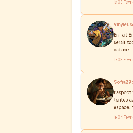
le 03 Févr
Vinyleuse
En fait E
serait to
cabane, t
le 03 Févr
Sofia29 
L'aspect 
tentes av
espace. M
le 04 Févr