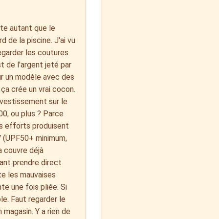
pte autant que le
 de la piscine. J'ai vu
egarder les coutures
t de l'argent jeté par
 sur un modèle avec des
 ça crée un vrai cocon.
nvestissement sur le
00, ou plus ? Parce
s efforts produisent
 UV (UPF50+ minimum,
ça couvre déjà
tant prendre direct
te les mauvaises
te une fois pliée. Si
le. Faut regarder le
n magasin. Y a rien de