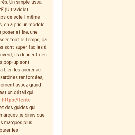
rès. Un simple tissu,
 (Ultraviolet
ups de soleil, même
us, on a pris un modèle
 poser et lire, une
aisser tout le temps, ça
es sont super faciles à
ouvent, ils donnent des
mes pop-up sont
à bien les ancrer au
 sardines renforcées,
angement assez grand
est un détail qui
r
https://tente-
et des guides qui
 marques, je dirais que
des marques plus
parer les