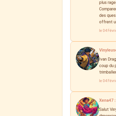
plus rage
Comparer,
des quest
offrent u
le 04 Févr
Vinyleuse
Ivan Drag
coup du p
trimballe
le 04 Févr
Xena47 :
Salut Vin
dimension