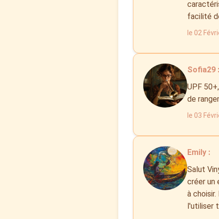
caractéri
facilité 
le 02 Févr
Sofia29 
UPF 50+, 
de rangem
le 03 Févr
Emily :
Salut Vin
créer un 
à choisir
l'utiliser