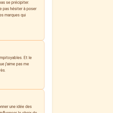
as se précipiter.
 ne pas hésiter à poser
 les marques qui
impitoyables. Et le
que j'aime pas me
rès.
donner une idée des
influencer le choix de