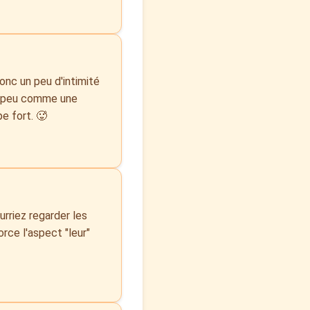
donc un peu d'intimité
un peu comme une
pe fort. 🥵
urriez regarder les
rce l'aspect "leur"