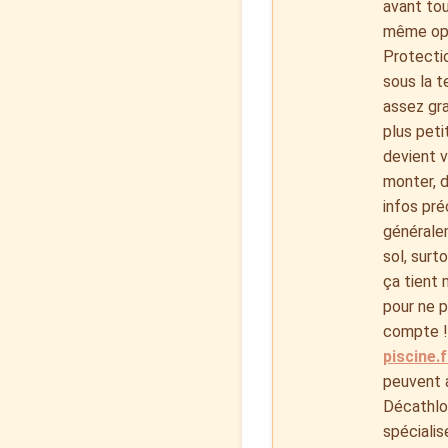
avant tou
même opa
Protectio
sous la t
assez gra
plus peti
devient v
monter, d
infos pré
généralem
sol, surt
ça tient 
pour ne p
compte ! 
piscine.f
peuvent a
Décathlon
spécialis