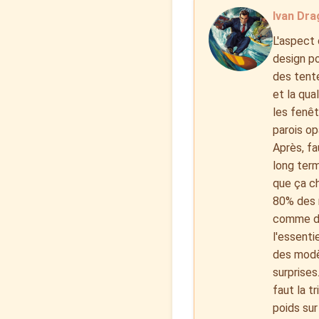
Ivan Dra
L'aspect 
design po
des tente
et la qua
les fenêt
parois op
Après, fa
long term
que ça ch
80% des r
comme dit
l'essenti
des modèl
surprises
faut la t
poids sur