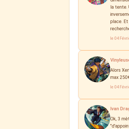
la tente.
inverseme
place. Et
recherch
le 04 Févr
Vinyleuse
Alors Xen
max 250€,
le 04 Févr
Ivan Dra
Ok, 3 mèt
"d'appoin