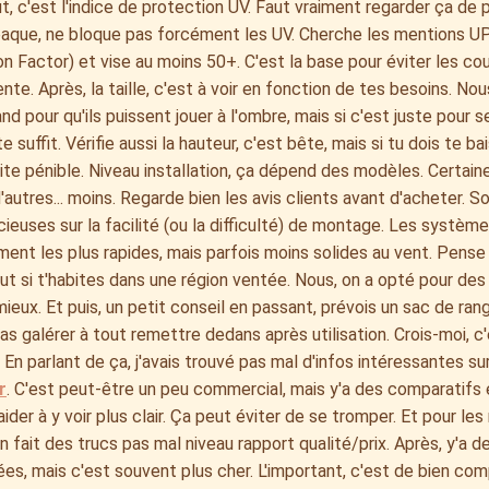
t, c'est l'indice de protection UV. Faut vraiment regarder ça de p
que, ne bloque pas forcément les UV. Cherche les mentions UPF
n Factor) et vise au moins 50+. C'est la base pour éviter les co
ente. Après, la taille, c'est à voir en fonction de tes besoins. No
nd pour qu'ils puissent jouer à l'ombre, mais si c'est juste pour se
te suffit. Vérifie aussi la hauteur, c'est bête, mais si tu dois te b
ite pénible. Niveau installation, ça dépend des modèles. Certain
'autres... moins. Regarde bien les avis clients avant d'acheter. S
cieuses sur la facilité (ou la difficulté) de montage. Les systè
ent les plus rapides, mais parfois moins solides au vent. Pense 
out si t'habites dans une région ventée. Nous, on a opté pour des
mieux. Et puis, un petit conseil en passant, prévois un sac de r
as galérer à tout remettre dedans après utilisation. Crois-moi, c'
En parlant de ça, j'avais trouvé pas mal d'infos intéressantes su
r
. C'est peut-être un peu commercial, mais y'a des comparatifs 
ider à y voir plus clair. Ça peut éviter de se tromper. Et pour les
 fait des trucs pas mal niveau rapport qualité/prix. Après, y'a 
ées, mais c'est souvent plus cher. L'important, c'est de bien com