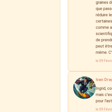
graines d
que pass
réduire l
certaine
comme av
scientifiq
de prendr
peut être
même. C'
le 09 Févr
Ivan Dra
Ingrid, c
mais c'es
pour l'as
le 09 Févr