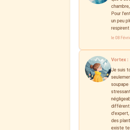
chambre, 
Pour l'en
un peu pl
respirent
le 08 Févr
Vortex :
Je suis t
seulement
soupape 
stressant
négligeab
différent
d'expert, 
des plant
existe te