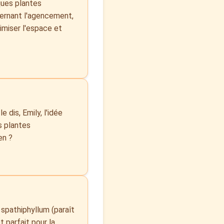
ques plantes
cernant l'agencement,
imiser l'espace et
e dis, Emily, l'idée
s plantes
en ?
 spathiphyllum (paraît
t parfait pour la