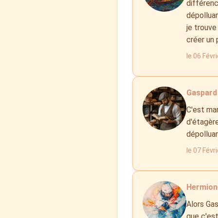
différenc
dépolluan
je trouve
créer un 
le 06 Févr
Gaspard 
C'est marr
d'étagère
dépollua
le 07 Févr
Hermion
Alors Gas
que c'est