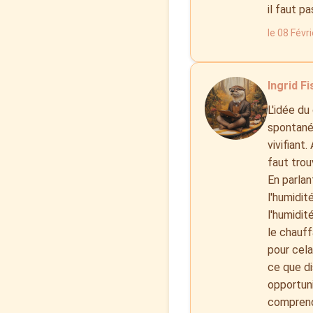
il faut pa
le 08 Févr
Ingrid Fi
L'idée du
spontaném
vivifiant
faut trou
En parlan
l'humidit
l'humidit
le chauff
pour cela
ce que di
opportuni
comprend