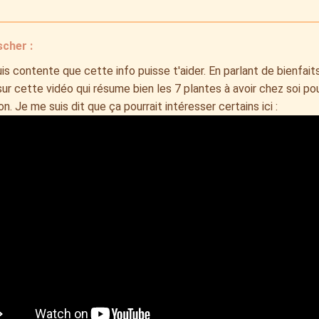
scher :
suis contente que cette info puisse t'aider. En parlant de bienfait
r cette vidéo qui résume bien les 7 plantes à avoir chez soi pour
on. Je me suis dit que ça pourrait intéresser certains ici :