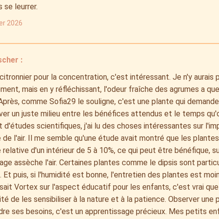
s se leurrer.
ier 2026
scher :
 citronnier pour la concentration, c'est intéressant. Je n'y aurais
ent, mais en y réfléchissant, l'odeur fraîche des agrumes a qu
. Après, comme Sofia29 le souligne, c'est une plante qui demande 
ver un juste milieu entre les bénéfices attendus et le temps qu'
t d'études scientifiques, j'ai lu des choses intéressantes sur l'i
é de l'air. Il me semble qu'une étude avait montré que les plant
é relative d'un intérieur de 5 à 10%, ce qui peut être bénéfique, 
age assèche l'air. Certaines plantes comme le dipsis sont parti
. Et puis, si l'humidité est bonne, l'entretien des plantes est mo
sait Vortex sur l'aspect éducatif pour les enfants, c'est vrai que
té de les sensibiliser à la nature et à la patience. Observer une p
re ses besoins, c'est un apprentissage précieux. Mes petits en