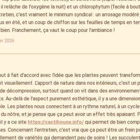
il relâche de l'oxygène la nuit) et un chlorophytum (facile à boutu
tretien, c'est vraiment le minimum syndical : un arrosage modéré
us en été, et un coup de chiffon sur les feuilles de temps en te
 bien. Franchement, ça vaut le coup pour l'ambiance !
ier 2026
out à fait d'accord avec l'idée que les plantes peuvent transfor
 visuellement. L'apport de nature dans nos intérieurs, c'est u
de décompression, surtout quand on vit dans des environnement
s. Au-delà de l'aspect purement esthétique, il y a une dimensi
le. Les plantes nous connectent à un rythme naturel, à un cycle 
 du nôtre, et je pense que ça peut avoir un effet très apaisant. Po
il y a ce site
https://cactihouse.info/
qui permet de bien compr
es. Concernant l'entretien, c'est vrai que ça peut être un frein po
llement de variétés qui demandent peu de soins ! Les succulent