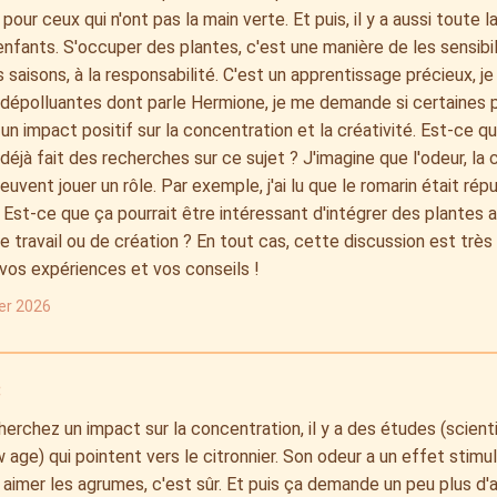
 pour ceux qui n'ont pas la main verte. Et puis, il y a aussi toute
enfants. S'occuper des plantes, c'est une manière de les sensibili
 saisons, à la responsabilité. C'est un apprentissage précieux, j
dépolluantes dont parle Hermione, je me demande si certaines p
 un impact positif sur la concentration et la créativité. Est-ce q
déjà fait des recherches sur ce sujet ? J'imagine que l'odeur, la 
peuvent jouer un rôle. Par exemple, j'ai lu que le romarin était rép
Est-ce que ça pourrait être intéressant d'intégrer des plantes
 travail ou de création ? En tout cas, cette discussion est très
vos expériences et vos conseils !
ier 2026
:
herchez un impact sur la concentration, il y a des études (scienti
 age) qui pointent vers le citronnier. Son odeur a un effet stim
 aimer les agrumes, c'est sûr. Et puis ça demande un peu plus d'