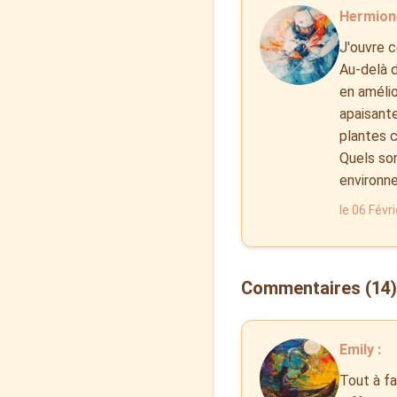
Hermion
J'ouvre c
Au-delà d
en amélio
apaisante
plantes c
Quels so
environne
le 06 Févr
Commentaires (14)
Emily :
Tout à fa