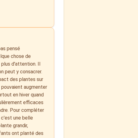
 pas pensé
elque chose de
plus d'attention. Il
on peut y consacrer.
mpact des plantes sur
es pouvaient augmenter
surtout en hiver quand
culièrement efficaces
indre. Pour compléter
 c'est une belle
lante grandir,
fants ont planté des