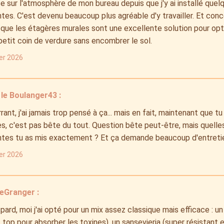
e sur l'atmosphère de mon bureau depuis que j'y ai installé quel
tes. C'est devenu beaucoup plus agréable d'y travailler. Et con
 que les étagères murales sont une excellente solution pour opt
petit coin de verdure sans encombrer le sol.
ier 2026
le Boulanger43 :
ant, j'ai jamais trop pensé à ça... mais en fait, maintenant que tu l
s, c'est pas bête du tout. Question bête peut-être, mais quelle
ntes tu as mis exactement ? Et ça demande beaucoup d'entreti
ier 2026
eGranger :
pard, moi j'ai opté pour un mix assez classique mais efficace : un
 top pour absorber les toxines), un sansevieria (super résistant e