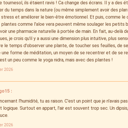
e tournesol, ils étaient ravis ! Ca change des écrans. Il y a des 
er du temps dans la nature (ou même simplement avoir des plan
e stress et améliorer le bien-être émotionnel. Et puis, comme le d
s plantes comme l'aloe vera peuvent même soulager les petits b
oir une pharmacie naturelle à portée de main. En fait, au-delà
ues, je crois qu'il y a aussi une dimension plus intuitive, plus sens
e le temps d'observer une plante, de toucher ses feuilles, de se
 une forme de méditation, un moyen de se recentrer et de se re
est un peu comme le yoga nidra, mais avec des plantes !
ier 2026
go15 :
oncernant l'humidité, tu as raison. C'est un point que je n'avais p
t logique. Surtout en appart, l'air est souvent trop sec. Un dipsis,
tuce.
ier 2026