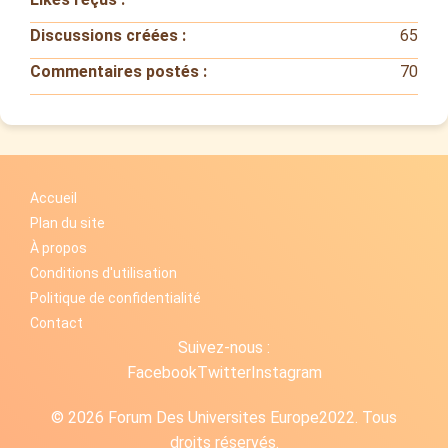
Discussions créées :
65
Commentaires postés :
70
Accueil
Plan du site
À propos
Conditions d'utilisation
Politique de confidentialité
Contact
Suivez-nous :
Facebook
Twitter
Instagram
© 2026 Forum Des Universites Europe2022. Tous
droits réservés.